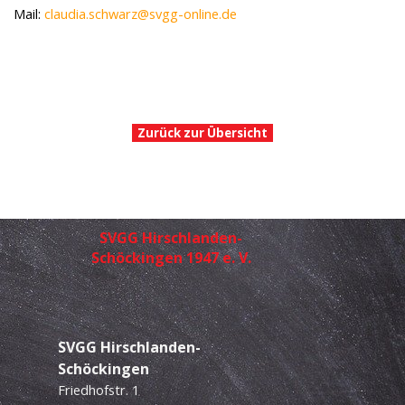
Mail:
claudia.schwarz@svgg-online.de
Zurück zur Übersicht
SVGG Hirschlanden-
Schöckingen 1947 e. V.
SVGG
Hirschlanden-
Schöckingen
Friedhofstr. 1