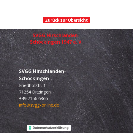
Zurück zur Übersicht
SVGG Hirschlanden-
Schöckingen 1947 e. V.
SVGG
Hirschlanden-
Schöckingen
Friedhofstr. 1
71254 Ditzingen
+49 7156 6365
info@svgg-online.de
Datenschutzerklärung